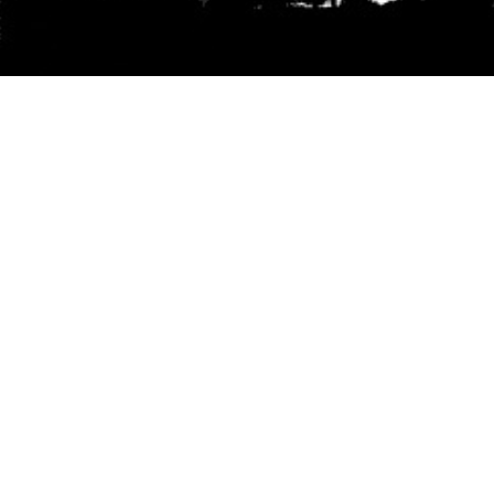
Se agradece la difusión del contenido
citando
la fuente www.mapuexpress.org
Desde el año 2000, ejerciendo el derecho a la
comunicación Mapuche en Wallmapu.