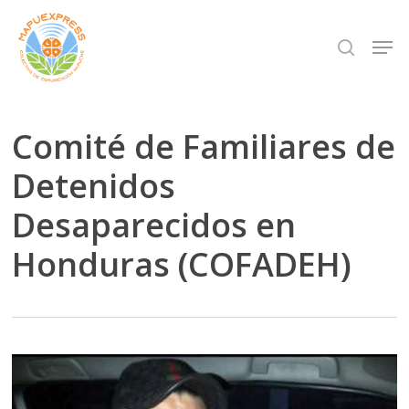
Skip
Men
search
to
Close
main
Menu
content
Comité de Familiares de
Detenidos
Desaparecidos en
Honduras (COFADEH)