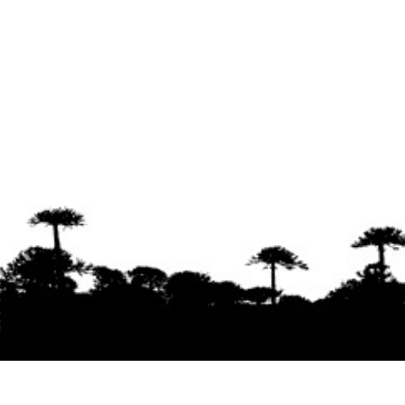
Se agradece la difusión del contenido
citando
la fuente www.mapuexpress.org