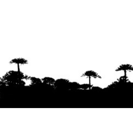
Se agradece la difusión del contenido
citando
la fuente www.mapuexpress.org