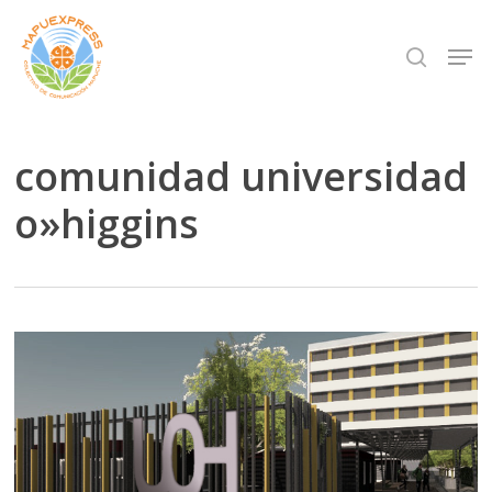
Skip
Men
search
to
Close
main
Menu
content
comunidad universidad
o»higgins