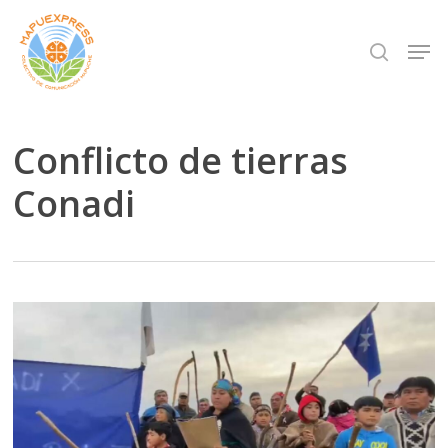
Skip
Men
search
to
Close
main
Menu
content
Conflicto de tierras
Conadi