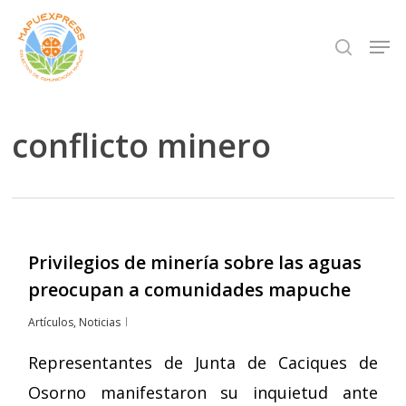
Skip
Men
search
to
Close
main
Menu
content
conflicto minero
Privilegios de minería sobre las aguas
preocupan a comunidades mapuche
Artículos
,
Noticias
Representantes de Junta de Caciques de
Osorno manifestaron su inquietud ante