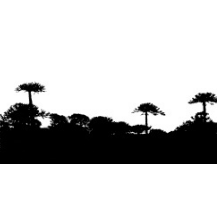
Se agradece la difusión del contenido
citando
la fuente www.mapuexpress.org
Desde el año 2000, ejerciendo el derecho a la