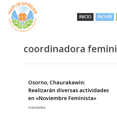
Skip
to
INICIO
INCHIÑ
main
content
coordinadora femin
Osorno, Chaurakawin:
Hit enter to search or ESC to close
Realizarán diversas actividades
en «Noviembre Feminista»
Actividades