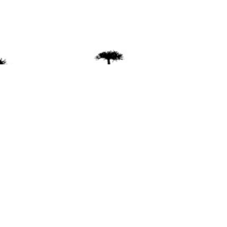
ente
ión Mapuche