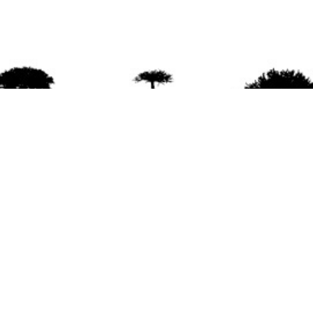
agradece la difusión del contenido
citando la fu
www.mapuexpress.org
ño 2000, ejerciendo el derecho a la comunicac
en Wallmapu.