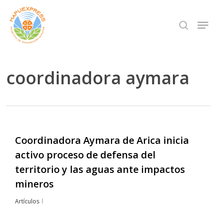
Skip
Men
search
to
Close
main
Menu
content
coordinadora aymara
Coordinadora Aymara de Arica inicia
activo proceso de defensa del
territorio y las aguas ante impactos
mineros
Artículos