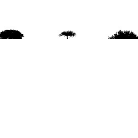
agradece la difusión del contenido
citando la fu
www.mapuexpress.org
ño 2000, ejerciendo el derecho a la comunicac
en Wallmapu.