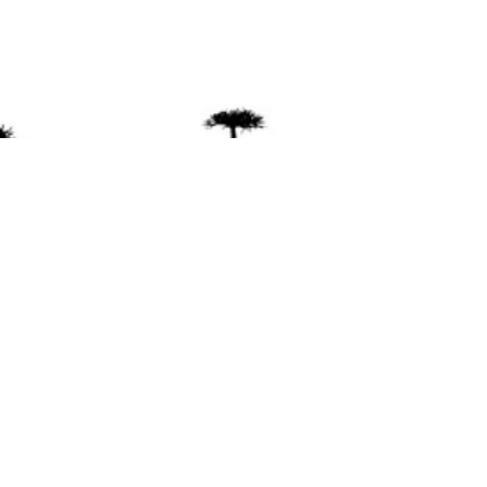
ente
ión Mapuche