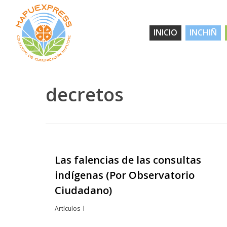
Skip
to
INICIO
INCHIÑ
main
content
decretos
Las falencias de las consultas
Hit enter to search or ESC to close
indígenas (Por Observatorio
Ciudadano)
Artículos