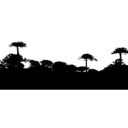
Se agradece la difusión del contenido
citando
la fuente www.mapuexpress.org
Desde el año 2000, ejerciendo el derecho a la