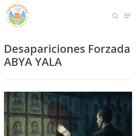
Skip
Men
search
to
Close
main
Menu
content
Desapariciones Forzada
ABYA YALA