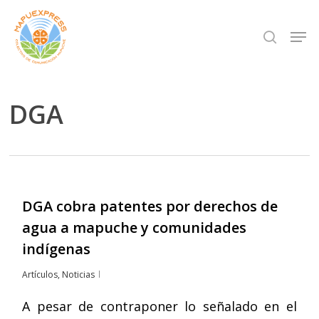
Skip
Men
search
to
Close
main
Menu
content
DGA
DGA cobra patentes por derechos de
agua a mapuche y comunidades
indígenas
Artículos
,
Noticias
A pesar de contraponer lo señalado en el