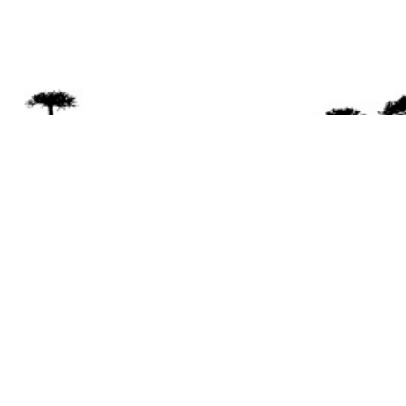
Se 
Desde el a