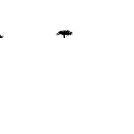
ente
ión Mapuche