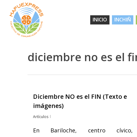
Skip
to
INICIO
INCHIÑ
main
content
diciembre no es el fi
Diciembre NO es el FIN (Texto e
Hit enter to search or ESC to close
imágenes)
Artículos
En Bariloche, centro cívico,