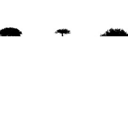
agradece la difusión del contenido
citando la fu
www.mapuexpress.org
ño 2000, ejerciendo el derecho a la comunicac
en Wallmapu.