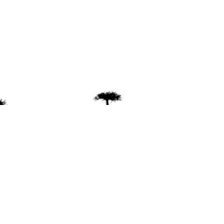
ente
ión Mapuche