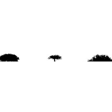
agradece la difusión del contenido
citando la fu
www.mapuexpress.org