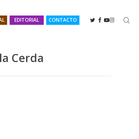
se
TWITTER
FACEBOOK
YOUTUBE
INSTAGRAM
AL
EDITORIAL
CONTACTO
la Cerda