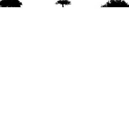
agradece la difusión del contenido
citando la fu
www.mapuexpress.org
ño 2000, ejerciendo el derecho a la comunicac
en Wallmapu.