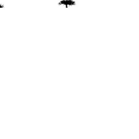
ente
ión Mapuche