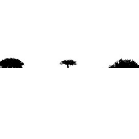
agradece la difusión del contenido
citando la fu
www.mapuexpress.org