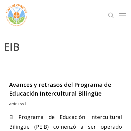
Skip
Men
search
to
Close
main
Menu
content
EIB
Avances y retrasos del Programa de
Educación Intercultural Bilingüe
Artículos
El Programa de Educación Intercultural
Bilingüe (PEIB) comenzó a ser operado