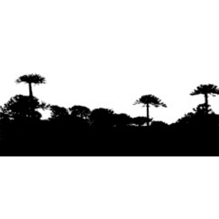
Se agradece la difusión del contenido
citando
la fuente www.mapuexpress.org
Desde el año 2000, ejerciendo el derecho a la