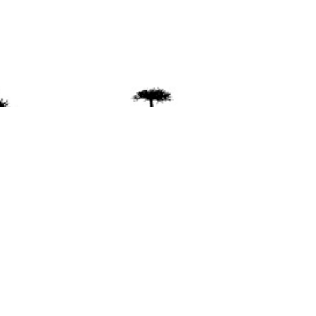
ente
ión Mapuche