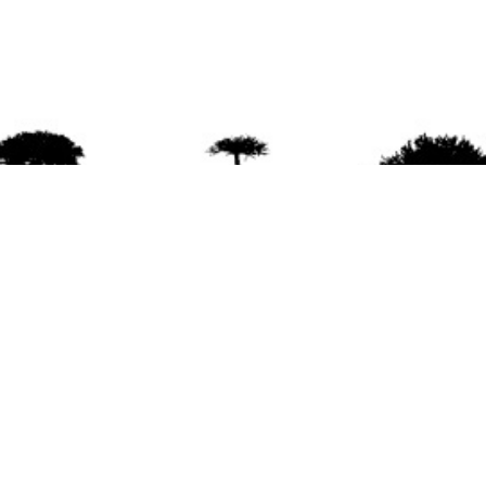
agradece la difusión del contenido
citando la fu
www.mapuexpress.org
ño 2000, ejerciendo el derecho a la comunicac
en Wallmapu.