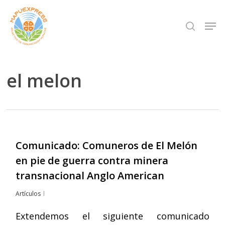
Skip
Men
search
to
Close
main
Menu
content
el melon
Comunicado: Comuneros de El Melón
en pie de guerra contra minera
transnacional Anglo American
Artículos
Extendemos el siguiente comunicado