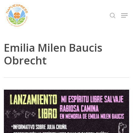
Skip
Men
search
to
Close
main
Menu
content
Emilia Milen Baucis
Obrecht