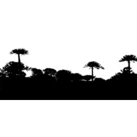
Se agradece la difusión del contenido
citando
la fuente www.mapuexpress.org
Desde el año 2000, ejerciendo el derecho a la