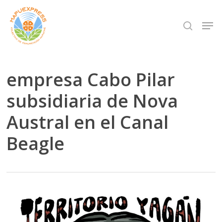
Skip
Men
search
to
Close
main
Menu
content
empresa Cabo Pilar
subsidiaria de Nova
Austral en el Canal
Beagle