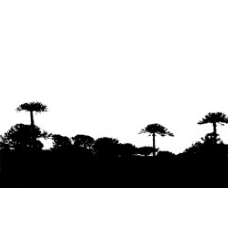
Se agradece la difusión del contenido
citando
la fuente www.mapuexpress.org