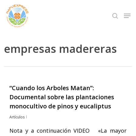
Skip
Men
search
to
Close
main
Menu
content
empresas madereras
“Cuando los Arboles Matan”:
Documental sobre las plantaciones
monocultivo de pinos y eucaliptus
Artículos
Nota y a continuación VIDEO «La mayor