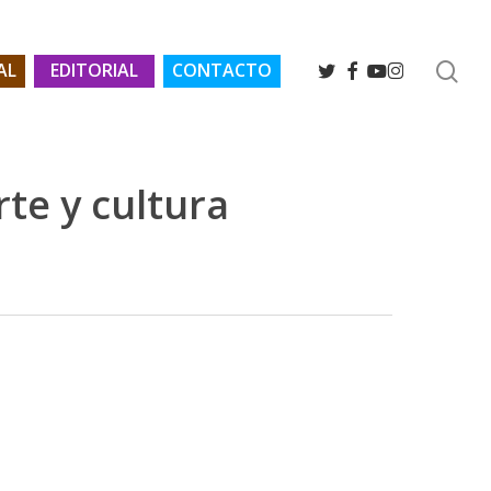
se
TWITTER
FACEBOOK
YOUTUBE
INSTAGRAM
AL
EDITORIAL
CONTACTO
te y cultura