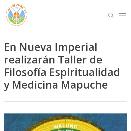
Skip
Men
search
to
Close
main
Menu
content
En Nueva Imperial
realizarán Taller de
Filosofía Espiritualidad
y Medicina Mapuche