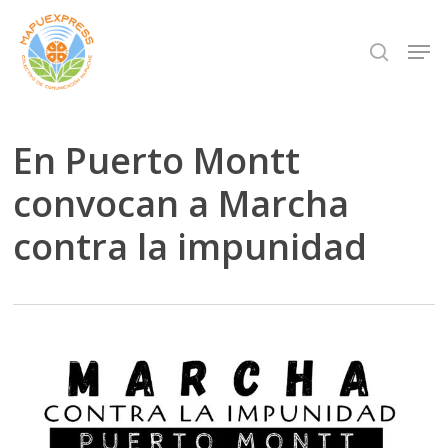
Skip
Men
search
to
Close
main
Menu
content
En Puerto Montt
convocan a Marcha
contra la impunidad