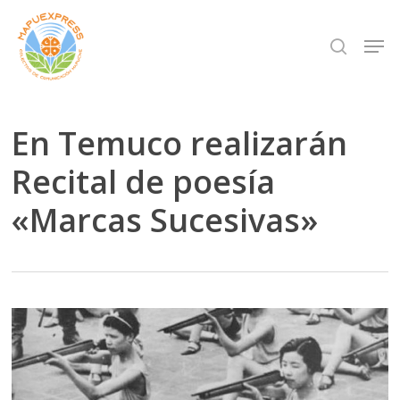
Skip
Men
search
to
Close
main
Menu
content
En Temuco realizarán
Recital de poesía
«Marcas Sucesivas»