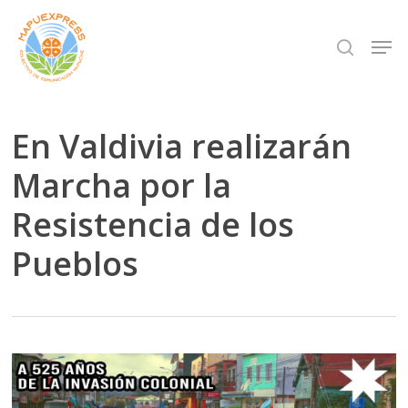
Skip
Men
search
to
Close
main
Menu
content
En Valdivia realizarán
Marcha por la
Resistencia de los
Pueblos