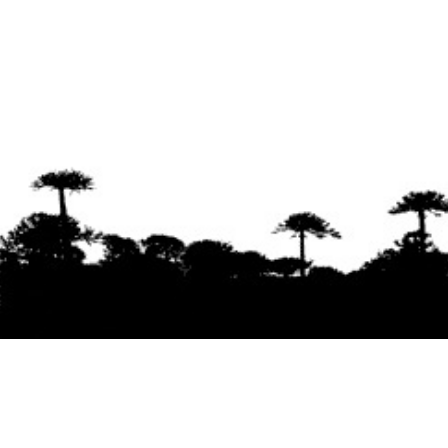
Se agradece la difusión del contenido
citando
la fuente www.mapuexpress.org
Desde el año 2000, ejerciendo el derecho a la