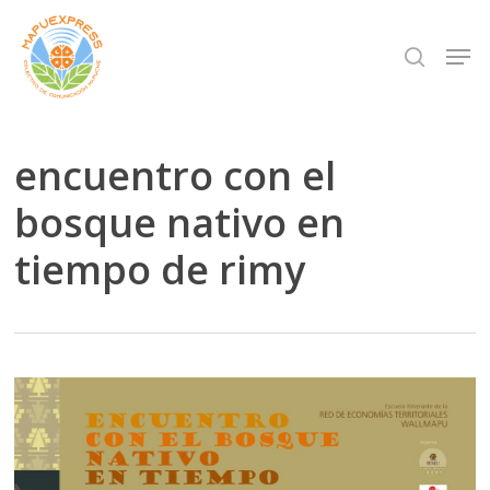
Skip
Men
search
to
Close
main
Menu
content
encuentro con el
bosque nativo en
tiempo de rimy