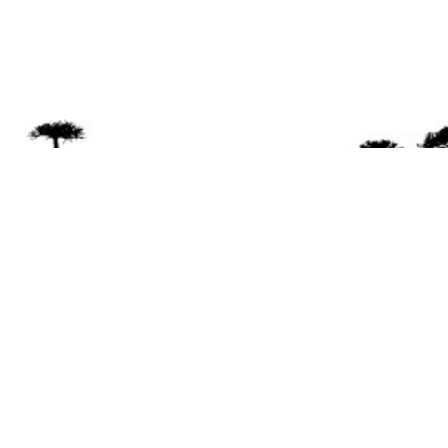
Se 
Desde el a