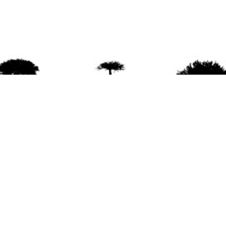
agradece la difusión del contenido
citando la fu
www.mapuexpress.org
ño 2000, ejerciendo el derecho a la comunicac
en Wallmapu.