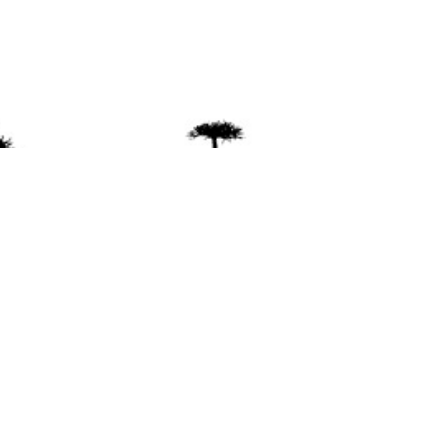
ente
ión Mapuche