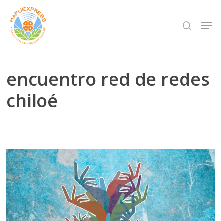
Skip
Men
search
to
Close
main
Menu
content
encuentro red de redes
chiloé