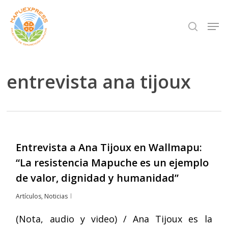
Skip
Men
search
to
Close
main
Menu
content
entrevista ana tijoux
Entrevista a Ana Tijoux en Wallmapu:
“La resistencia Mapuche es un ejemplo
de valor, dignidad y humanidad”
Artículos
,
Noticias
(Nota, audio y video) / Ana Tijoux es la