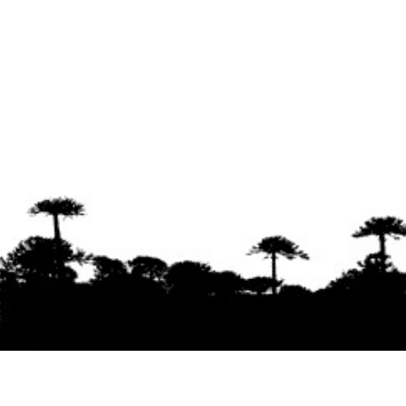
Se agradece la difusión del contenido
citando
la fuente www.mapuexpress.org