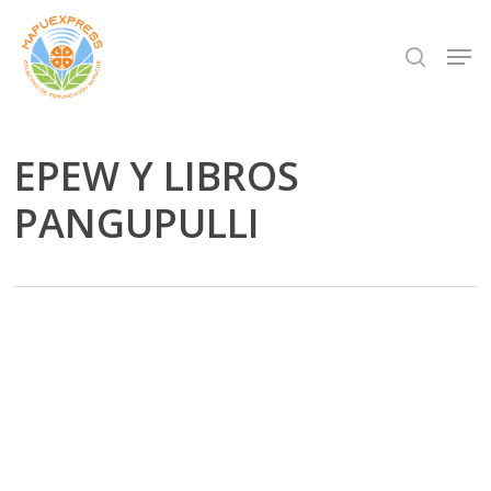
Skip
Men
search
to
Close
main
Menu
content
EPEW Y LIBROS
PANGUPULLI