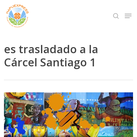
Skip
Men
search
to
Close
main
Menu
content
es trasladado a la
Cárcel Santiago 1