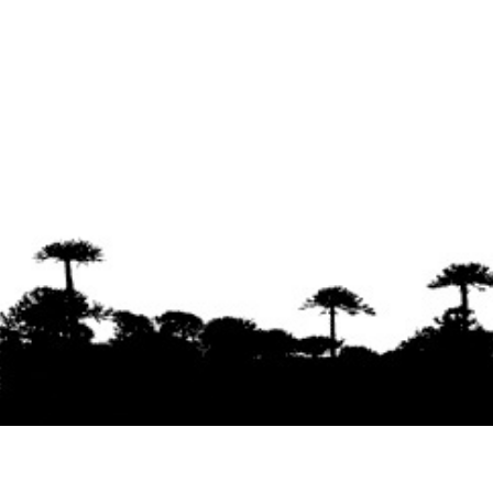
Se agradece la difusión del contenido
citando
la fuente www.mapuexpress.org