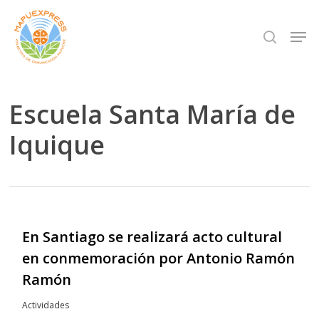
Skip
Men
search
to
Close
main
Menu
content
Escuela Santa María de
Iquique
En Santiago se realizará acto cultural
en conmemoración por Antonio Ramón
Ramón
Actividades