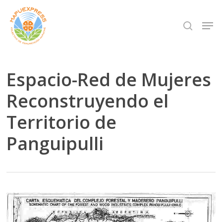
Skip
Men
search
to
Close
main
Menu
content
Espacio-Red de Mujeres
Reconstruyendo el
Territorio de
Panguipulli