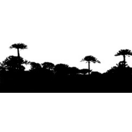
Se agradece la difusión del contenido
citando
la fuente www.mapuexpress.org
Desde el año 2000, ejerciendo el derecho a la