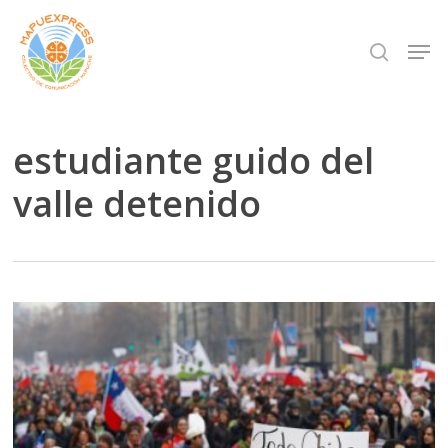
Skip
Men
search
to
Close
main
Menu
content
estudiante guido del
valle detenido