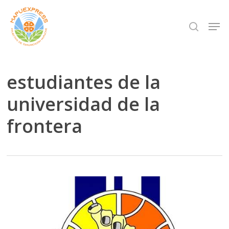
Skip
Men
search
to
Close
main
Menu
content
estudiantes de la
universidad de la
frontera