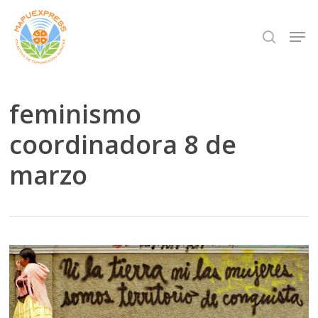
Skip
Men
search
to
Close
main
Menu
content
feminismo
coordinadora 8 de
marzo