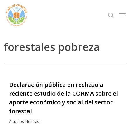
Skip
Men
search
to
Close
main
Menu
content
forestales pobreza
Declaración pública en rechazo a
reciente estudio de la CORMA sobre el
aporte económico y social del sector
forestal
Artículos
,
Noticias