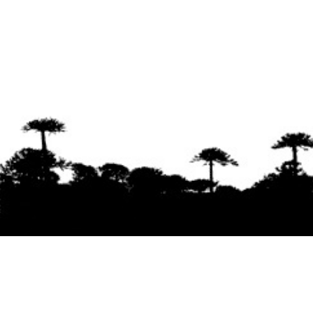
Se agradece la difusión del contenido
citando
la fuente www.mapuexpress.org
Desde el año 2000, ejerciendo el derecho a la