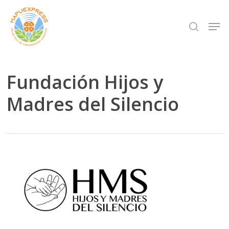
Skip
Men
search
to
Close
main
Menu
content
Fundación Hijos y
Madres del Silencio