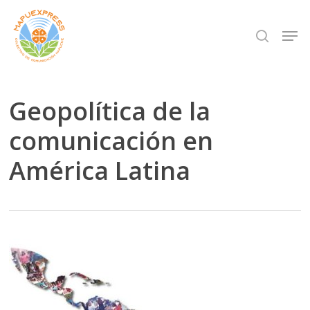
Skip
Men
search
to
Close
main
Menu
content
Geopolítica de la
comunicación en
América Latina