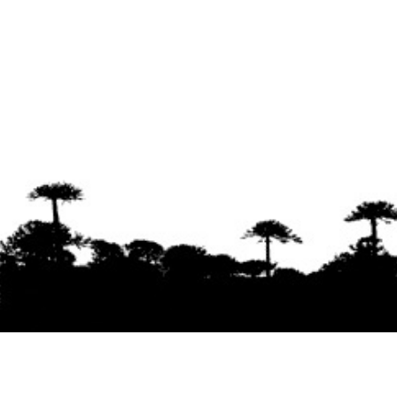
Se agradece la difusión del contenido
citando
la fuente www.mapuexpress.org