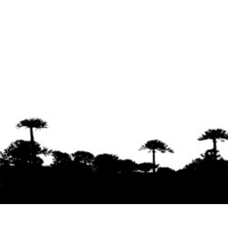
Se agradece la difusión del contenido
citando
la fuente www.mapuexpress.org