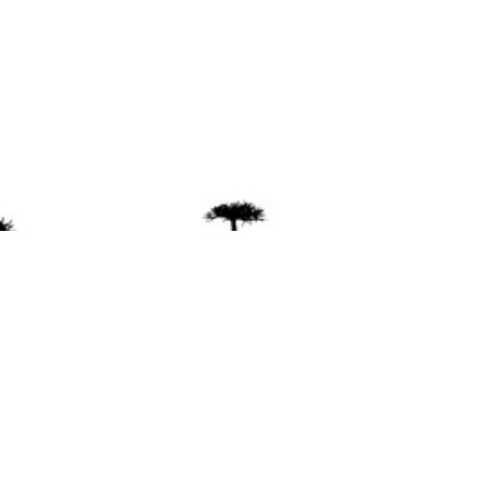
ente
ión Mapuche