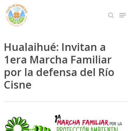
Skip
Men
search
to
Close
main
Menu
content
Hualaihué: Invitan a
1era Marcha Familiar
por la defensa del Río
Cisne