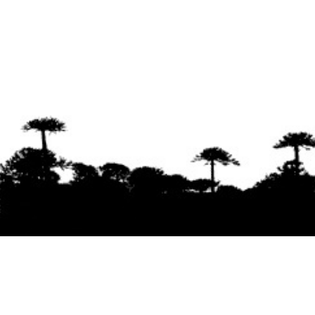
Se agradece la difusión del contenido
citando
la fuente www.mapuexpress.org
Desde el año 2000, ejerciendo el derecho a la