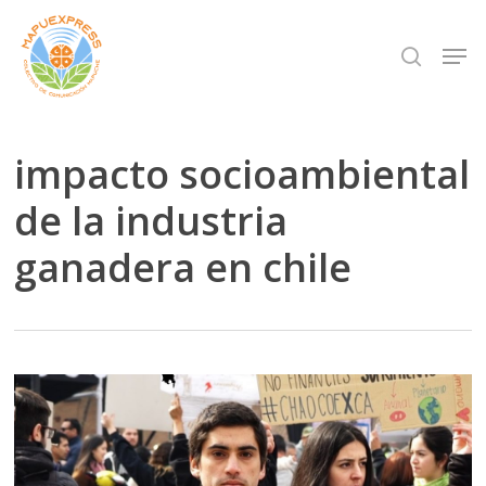
Skip
Men
search
to
Close
main
Menu
content
impacto socioambiental
de la industria
ganadera en chile